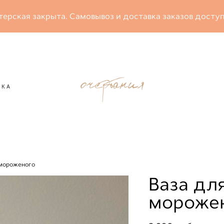
терская закрыта. Самовывоз и доставка заказов доступ
ВКА
ВКА
 мороженого
Ваза для
мороже