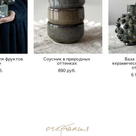
ля фруктов
Соусник в природных
Ваза
»
оттенках
керамичес
о
б.
890 pуб.
6 