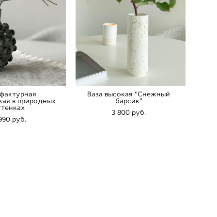
 фактурная
Ваза высокая "Снежный
кая в природных
барсик"
ттенках
3 800 pуб.
990 pуб.