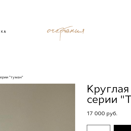
ВКА
ВКА
серии "туман"
Круглая
серии "
17 000 pуб.