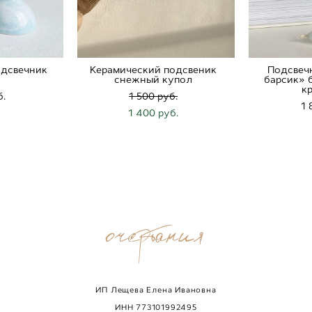
одсвечник
Керамический подсвеник
Подсвеч
»
снежный купол
барсик» 
к
б.
1 500 pуб.
1 
1 400 pуб.
ИП Лещева Елена Ивановна
ИНН
773101992495