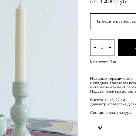
от 1 400 pуб.
Выберите размер, с
В наличии:
1
шт.
Изящные керамические п
и гладкая, глянцевая по
интересный акцент серви
Подсвечники представле
Высота 11, 16, 22 см.
диаметр отверстия для с
Состав: глина, глазурь.