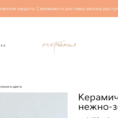
терская закрыта. Самовывоз и доставка заказов доступ
ВКА
ВКА
еленого цвета
Керамич
нежно-з