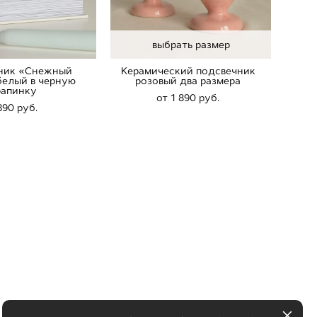
выбрать размер
ник «Снежный
Керамический подсвечник
белый в черную
розовый два размера
рапинку
от 1 890 pуб.
890 pуб.