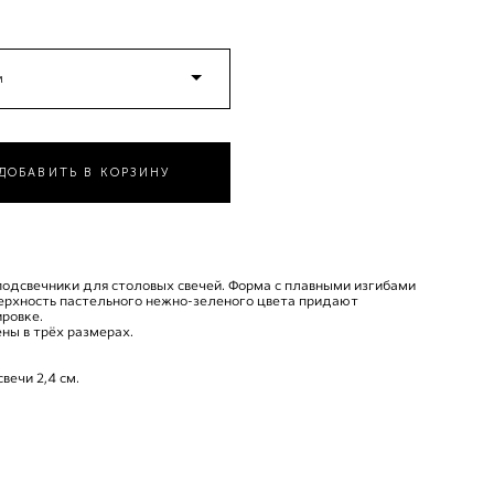
м
ДОБАВИТЬ В КОРЗИНУ
одсвечники для столовых свечей. Форма с плавными изгибами
верхность пастельного нежно-зеленого цвета придают
ровке.
ны в трёх размерах.
вечи 2,4 см.