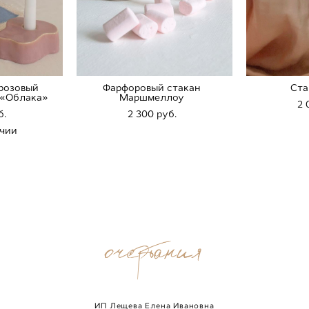
розовый
Фарфоровый стакан
Ста
 «Облака»
Маршмеллоу
2 
б.
2 300 pуб.
ичии
ИП Лещева Елена Ивановна