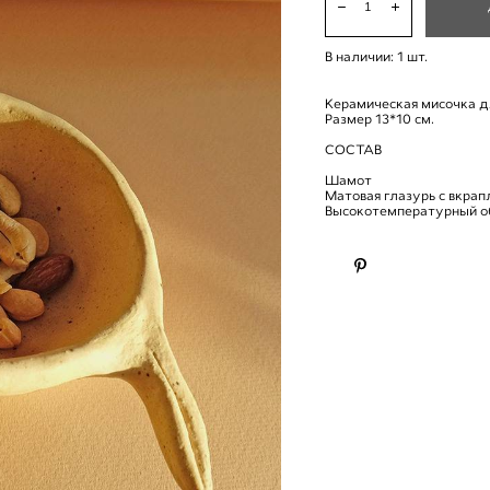
В наличии:
1
шт.
Керамическая мисочка дл
Размер 13*10 см.
СОСТАВ
Шамот
Матовая глазурь с вкра
Высокотемпературный 