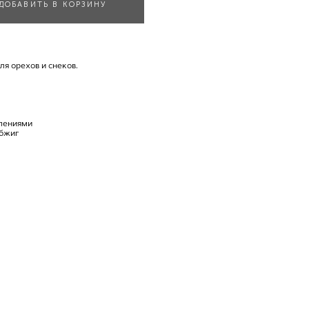
ДОБАВИТЬ В КОРЗИНУ
я орехов и снеков.
плениями
обжиг