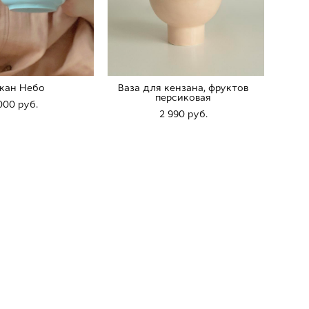
кан Небо
Ваза для кензана, фруктов
персиковая
000 pуб.
2 990 pуб.